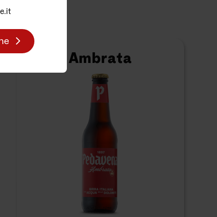
olomiti.
.it
ne
Ambrata