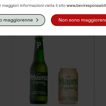
tutte le varietà, realizzate con acqua purissima delle D
r maggiori informazioni visita il sito
www.beviresponsabile
o maggiorenne
Non sono maggioren
Originale