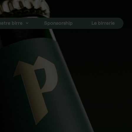
stre birre
Sponsorship
Le birrerie