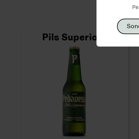
Scopri 
Pe
Son
Pils Superiore