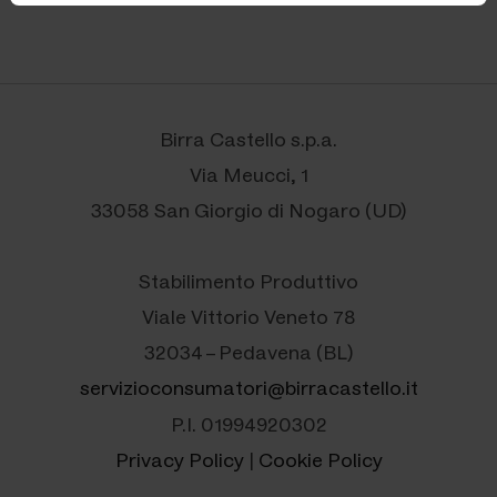
Birra Castello s.p.a.
Via Meucci, 1
33058 San Giorgio di Nogaro (UD)
Stabilimento Produttivo
Viale Vittorio Veneto 78
32034 – Pedavena (BL)
servizioconsumatori@birracastello.it
P.I. 01994920302
Privacy Policy
|
Cookie Policy