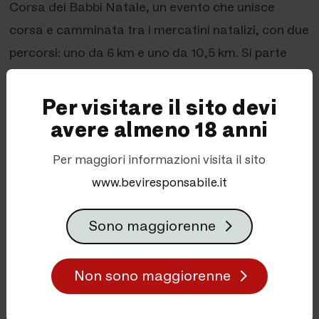
Corsa dei Babbi Natale, un evento che unisce
corsa e camminata tra i mercatini natalizi, con due
percorsi: uno da 6 km e uno da 10,5 km. Si parte
dalla Fabbrica in Pedavena, si arriva ai mercatini
natalizi del parco della Birreria.
Per visitare il sito devi
avere almeno 18 anni
Per maggiori informazioni visita il sito
www.beviresponsabile.it
Sono maggiorenne
Non sono maggiorenne